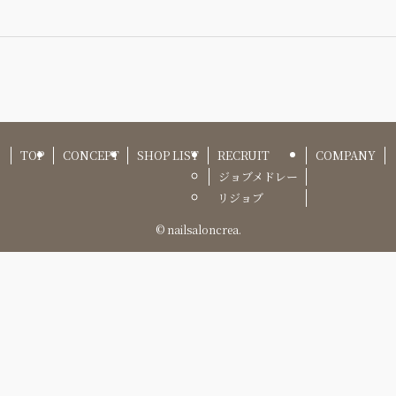
TOP
CONCEPT
SHOP LIST
RECRUIT
COMPANY
ジョブメドレー
リジョブ
©
nailsaloncrea.