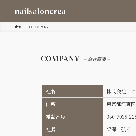
nailsaloncrea
ホーム
COMPANY
COMPANY
– 会社概要 –
社名
株式会社 七
住所
東京都江東区
電話番号
080-7035-22
社長
采澤 弘幸