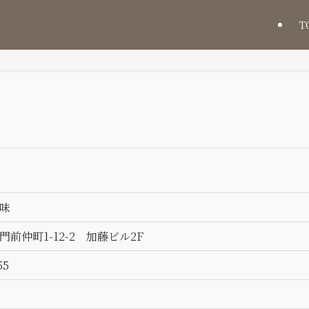
T
味
門前仲町
1-12-2 加藤ビル2F
55